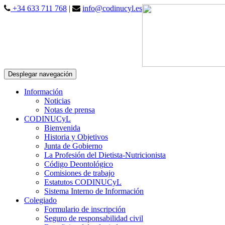
+34 633 711 768
|
info@codinucyl.es
Desplegar navegación
Información
Noticias
Notas de prensa
CODINUCyL
Bienvenida
Historia y Objetivos
Junta de Gobierno
La Profesión del Dietista-Nutricionista
Código Deontológico
Comisiones de trabajo
Estatutos CODINUCyL
Sistema Interno de Información
Colegiado
Formulario de inscripción
Seguro de responsabilidad civil