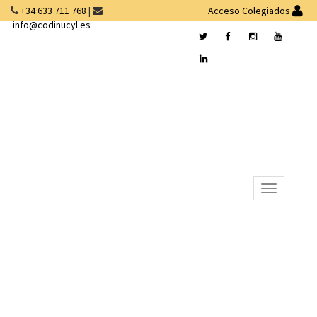
+34 633 711 768
|
Acceso Colegiados
info@codinucyl.es
Desplegar
navegación