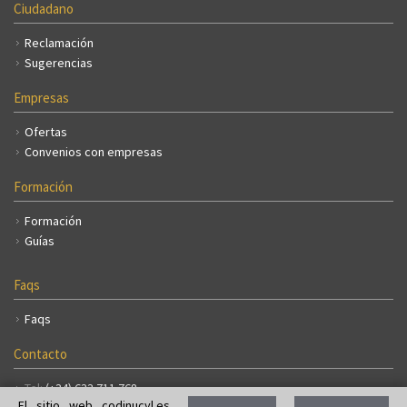
Ciudadano
Reclamación
Sugerencias
Empresas
Ofertas
Convenios con empresas
Formación
Formación
Guías
Faqs
Faqs
Contacto
Tel:
(+34) 633 711 768
El sitio web codinucyl.es