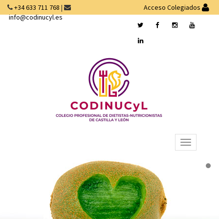
+34 633 711 768
|
Acceso Colegiados
info@codinucyl.es
Desplegar
navegación