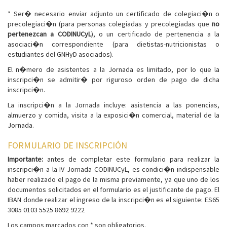
* Ser� necesario enviar adjunto un certificado de colegiaci�n o
precolegiaci�n (para personas colegiadas y precolegiadas que
no
pertenezcan a CODINUCyL
), o un certificado de pertenencia a la
asociaci�n correspondiente (para dietistas-nutricionistas o
estudiantes del GNHyD asociados).
El n�mero de asistentes a la Jornada es limitado, por lo que la
inscripci�n se admitir� por riguroso orden de pago de dicha
inscripci�n.
La inscripci�n a la Jornada incluye: asistencia a las ponencias,
almuerzo y comida, visita a la exposici�n comercial, material de la
Jornada.
FORMULARIO DE INSCRIPCIÓN
Importante:
antes de completar este formulario para realizar la
inscripci�n a la IV Jornada CODINUCyL, es condici�n indispensable
haber realizado el pago de la misma previamente, ya que uno de los
documentos solicitados en el formulario es el justificante de pago. El
IBAN donde realizar el ingreso de la inscripci�n es el siguiente: ES65
3085 0103 5525 8692 9222
Los campos marcados con * son obligatorios.