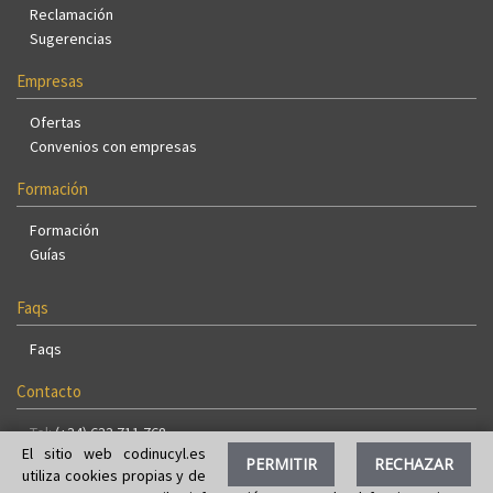
Reclamación
Sugerencias
Empresas
Ofertas
Convenios con empresas
Formación
Formación
Guías
Faqs
Faqs
Contacto
Tel:
(+34) 633 711 768
El sitio web codinucyl.es
E-Mail:
info@codinucyl.es
PERMITIR
RECHAZAR
utiliza cookies propias y de