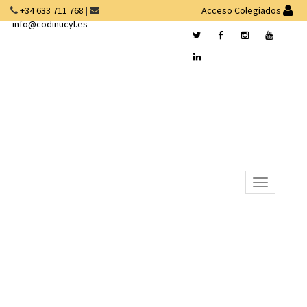
+34 633 711 768
|
Acceso Colegiados
info@codinucyl.es
Desplegar
navegación