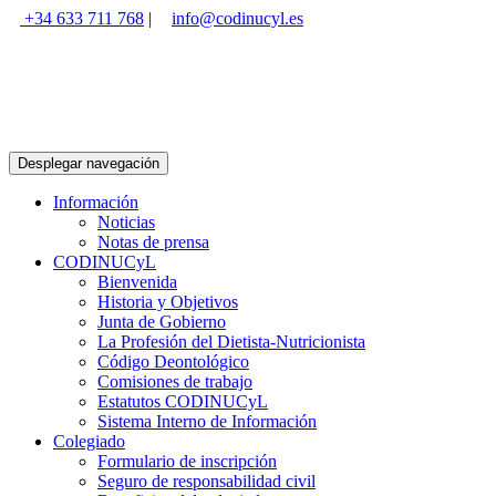
+34 633 711 768
|
info@codinucyl.es
Desplegar navegación
Información
Noticias
Notas de prensa
CODINUCyL
Bienvenida
Historia y Objetivos
Junta de Gobierno
La Profesión del Dietista-Nutricionista
Código Deontológico
Comisiones de trabajo
Estatutos CODINUCyL
Sistema Interno de Información
Colegiado
Formulario de inscripción
Seguro de responsabilidad civil